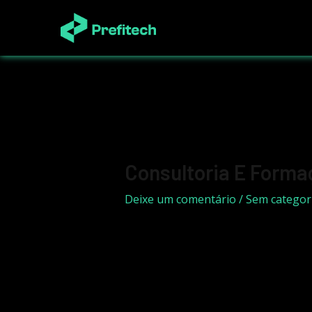
Ir
para
o
conteúdo
Consultoria E Forma
Deixe um comentário
/
Sem categor