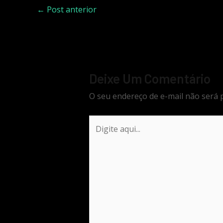
←
Post anterior
Deixe Um Comentário
O seu endereço de e-mail não será 
Digite
aqui...