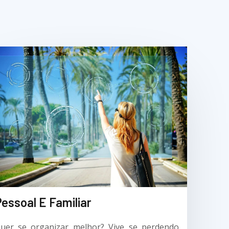
essoal E Familiar
uer se organizar melhor? Vive se perdendo