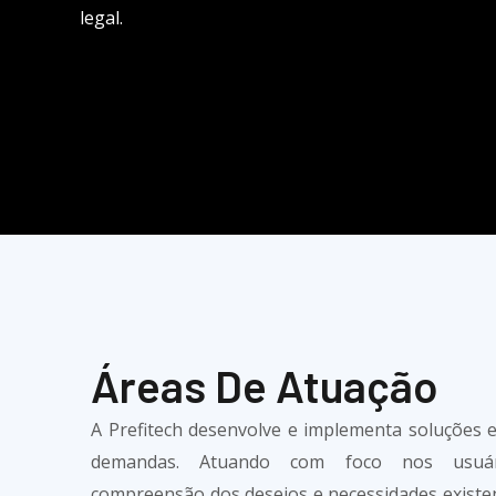
legal.
Áreas De Atuação
A Prefitech desenvolve e implementa soluções e
demandas. Atuando com foco nos usuár
compreensão dos desejos e necessidades existe