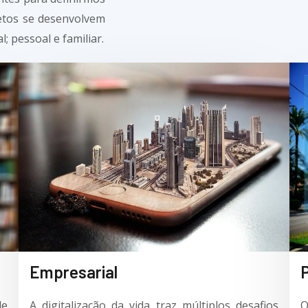
etos se desenvolvem
; pessoal e familiar.
Empresarial
P
de
A digitalização da vida traz múltiplos desafios
Q