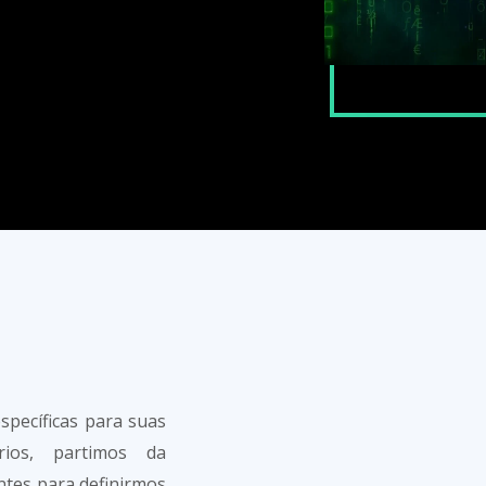
specíficas para suas
ios, partimos da
ntes para definirmos