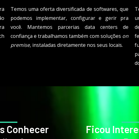
ra
Temos uma oferta diversificada de softwares, que
T
ão
podemos implementar, configurar e gerir pra
u
ra
você. Mantemos parcerias data centers de
d
ch
confiança e trabalhamos também com soluções
on
f
premise
, instaladas diretamente nos seus locais.
f
p
d
os Conhecer
Ficou Inter