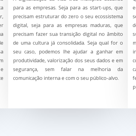
ca
para as empresas. Seja para as start-ups, que
e
r,
precisam estruturar do zero o seu ecossistema
s
er
digital, seja para as empresas maduras, que
d
ua
precisam fazer sua transição digital no âmbito
s
de
de uma cultura já consolidada. Seja qual for o
m
sa
seu caso, podemos lhe ajudar a ganhar em
i
um
produtividade, valorização dos seus dados e em
c
 e
segurança, sem falar na melhoria da
c
te
comunicação interna e com o seu público-alvo.
f
p